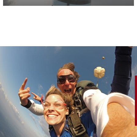
!
!
!