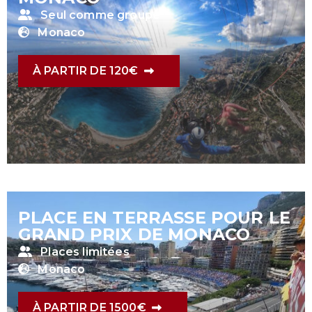
Seul comme groupe
Monaco
À PARTIR DE 120€
PLACE EN TERRASSE POUR LE
GRAND PRIX DE MONACO
Places limitées
Monaco
À PARTIR DE 1500€