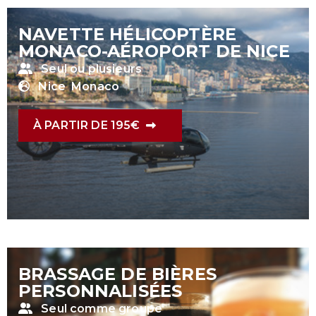
NAVETTE HÉLICOPTÈRE
MONACO-AÉROPORT DE NICE
Seul ou plusieurs
Nice
Monaco
À PARTIR DE 195€
BRASSAGE DE BIÈRES
PERSONNALISÉES
Seul comme groupe