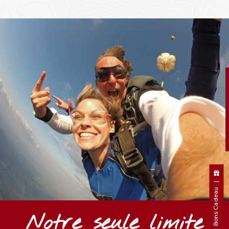
!
!
!
Bons Cadeau
Notre seule limite